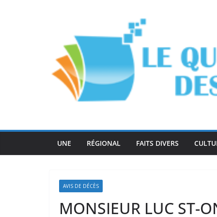
Passer
au
contenu
UNE
RÉGIONAL
FAITS DIVERS
CULTU
AVIS DE DÉCÈS
MONSIEUR LUC ST-ON