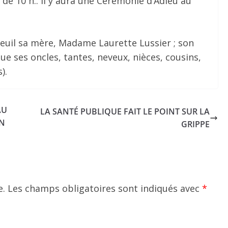
 de 10 h.. Il y aura une Cérémonie d’Adieu au
deuil sa mère, Madame Laurette Lussier ; son
ue ses oncles, tantes, neveux, nièces, cousins,
).
AU
LA SANTÉ PUBLIQUE FAIT LE POINT SUR LA
ON
GRIPPE
e.
Les champs obligatoires sont indiqués avec
*