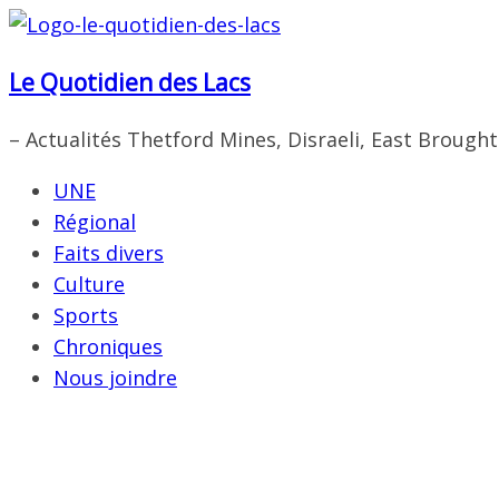
Passer
au
Le Quotidien des Lacs
contenu
– Actualités Thetford Mines, Disraeli, East Brough
UNE
Régional
Faits divers
Culture
Sports
Chroniques
Nous joindre