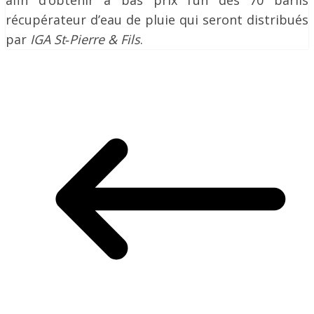
afin d’obtenir à bas prix l’un des 70 barils
récupérateur d’eau de pluie qui seront distribués
par
IGA St
‐
Pierre & Fils
.