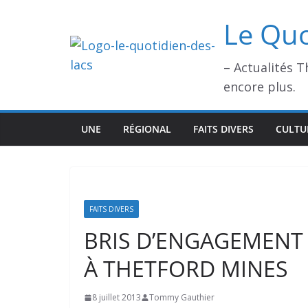
Passer
Le Quo
au
contenu
– Actualités 
encore plus.
UNE
RÉGIONAL
FAITS DIVERS
CULTU
FAITS DIVERS
BRIS D’ENGAGEMENT 
À THETFORD MINES
8 juillet 2013
Tommy Gauthier