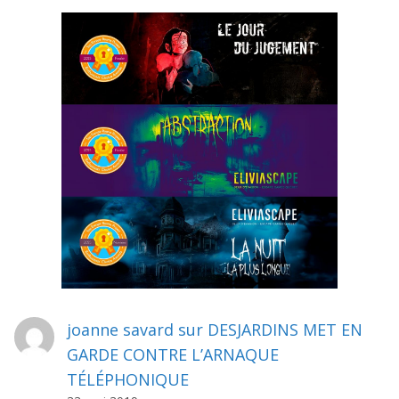
joanne savard
sur
DESJARDINS MET EN
GARDE CONTRE L’ARNAQUE
TÉLÉPHONIQUE