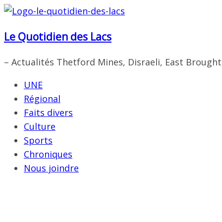
Passer
au
Le Quotidien des Lacs
contenu
– Actualités Thetford Mines, Disraeli, East Brough
UNE
Régional
Faits divers
Culture
Sports
Chroniques
Nous joindre