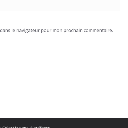
 dans le navigateur pour mon prochain commentaire.
by
ColorMag
and
WordPress
.