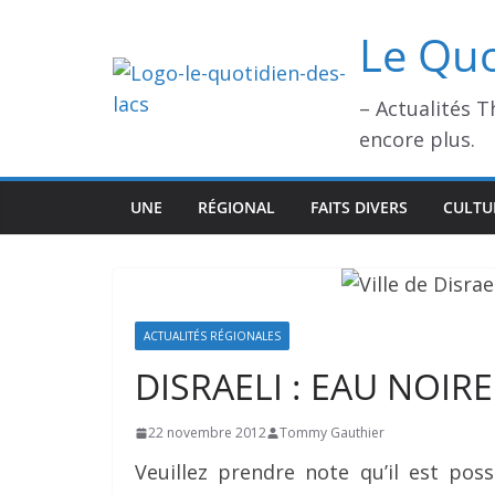
Passer
Le Quo
au
contenu
– Actualités 
encore plus.
UNE
RÉGIONAL
FAITS DIVERS
CULTU
ACTUALITÉS RÉGIONALES
DISRAELI : EAU NOIR
22 novembre 2012
Tommy Gauthier
Veuillez prendre note qu’il est poss