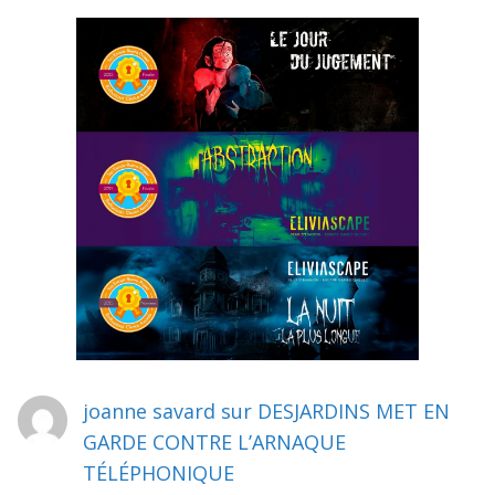
joanne savard
sur
DESJARDINS MET EN
GARDE CONTRE L’ARNAQUE
TÉLÉPHONIQUE