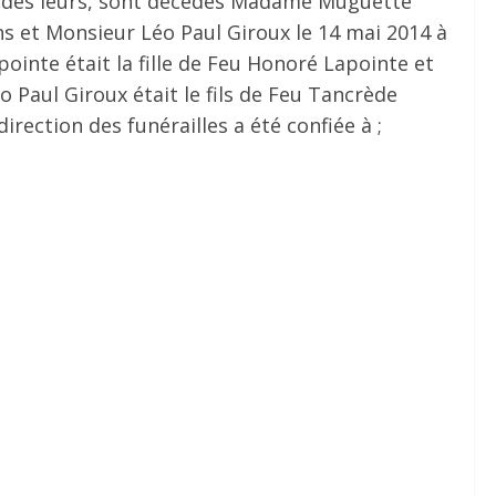
és des leurs, sont décédés Madame Muguette
ans et Monsieur Léo Paul Giroux le 14 mai 2014 à
inte était la fille de Feu Honoré Lapointe et
 Paul Giroux était le fils de Feu Tancrède
irection des funérailles a été confiée à ;