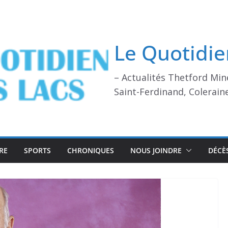
Le Quotidie
– Actualités Thetford Min
Saint-Ferdinand, Colerain
RE
SPORTS
CHRONIQUES
NOUS JOINDRE
DÉCÈ