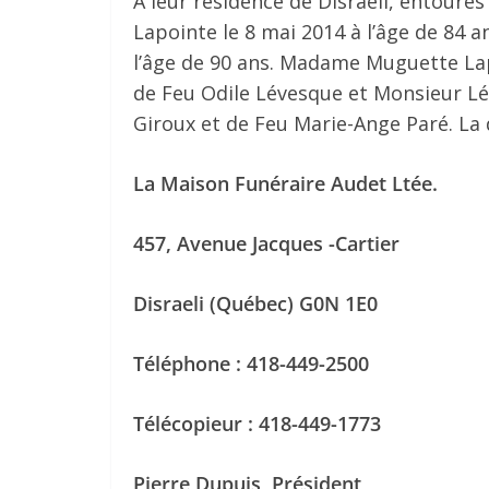
À leur résidence de Disraeli, entour
Lapointe le 8 mai 2014 à l’âge de 84 
l’âge de 90 ans. Madame Muguette Lapo
de Feu Odile Lévesque et Monsieur Léo
Giroux et de Feu Marie-Ange Paré. La d
La Maison Funéraire Audet Ltée.
457, Avenue Jacques -Cartier
Disraeli (Québec) G0N 1E0
Téléphone : 418-449-2500
Télécopieur : 418-449-1773
Pierre Dupuis, Président