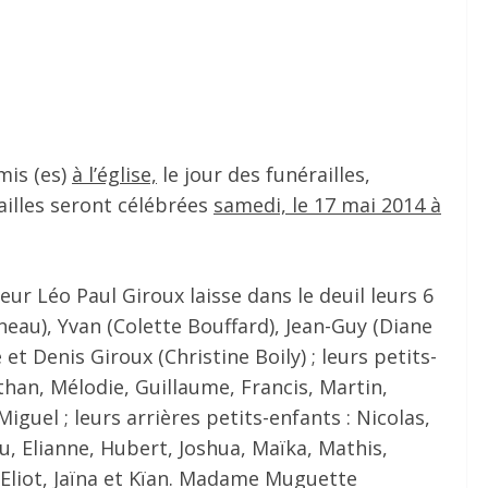
mis (es)
à l’église,
le jour des funérailles,
ailles seront célébrées
samedi, le 17 mai 2014 à
 Léo Paul Giroux laisse dans le deuil leurs 6
neau), Yvan (Colette Bouffard), Jean-Guy (Diane
t Denis Giroux (Christine Boily) ; leurs petits-
athan, Mélodie, Guillaume, Francis, Martin,
iguel ; leurs arrières petits-enfants : Nicolas,
, Elianne, Hubert, Joshua, Maïka, Mathis,
r, Eliot, Jaïna et Kïan. Madame Muguette