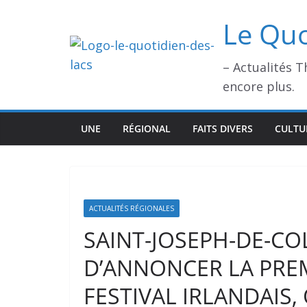
Passer
Le Quo
au
contenu
– Actualités 
encore plus.
UNE
RÉGIONAL
FAITS DIVERS
CULTU
ACTUALITÉS RÉGIONALES
SAINT-JOSEPH-DE-COL
D’ANNONCER LA PREM
FESTIVAL IRLANDAIS, 