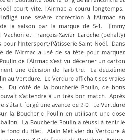
-Noël court vite, l’Airmac a couru longtemps.
a infligé une sévère correction à l’Airmac en
e de la saison par la marque de 5-1. Jimmy
l Vachon et François-Xavier Laroche (penalty)
s pour l’Intersport/Pâtisserie Saint-Noël. Dans
e de l’Airmac a usé de sa tête pour marquer
oulin de l’Airmac s’est vu décerner un carton
ent une décision de l’arbitre. La deuxième
n au Vertdure. Le Verdure affichait ses vraies
e. Du côté de la boucherie Poulin, de bons
ouvait s’attendre à un très bon match. Après
re s’était forgé une avance de 2-0. Le Vertdure
ur la Boucherie Poulin en utilisant une dose
ballon. La Boucherie Poulin a réussi à tenir le
 le fond du filet. Alain Métivier du Vertdure à
t la marque 3-0 en faveur du Vertdure. Andres