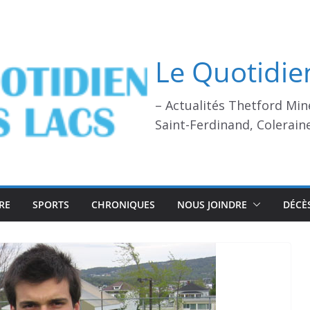
Le Quotidie
– Actualités Thetford Min
Saint-Ferdinand, Colerain
RE
SPORTS
CHRONIQUES
NOUS JOINDRE
DÉCÈ