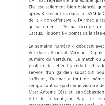
L’Airmac représente une équipe qui fa
Elle est tellement bien balancée qu
après 8 rencontres dans la LSSM le 
de la « non-offensive », l’Airmac a r
qu’autrement. L’Airmac occupe prés
Cactus. Ils sont à 4 points de la tête 
La semaine numéro 4 débutait avec
Vertdure affrontait l’Airmac. Depuis 
numéro du Vertdure. Le match du 24 
profiter des effectifs réduits chez
service d’un gardien substitut po
suffisant, l’Airmac a tout de même
remportant sa quatrième victoire de
Marc-Antoine Côté et Jean-Sébastien
fête de la Saint-Jean Baptiste se 
Intersport/Pâtisserie Saint-Noël. La