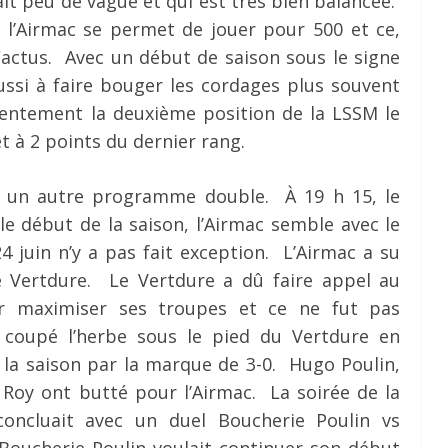
it peu de vague et qui est très bien balancée.
e l’Airmac se permet de jouer pour 500 et ce,
Cactus. Avec un début de saison sous le signe
éussi à faire bouger les cordages plus souvent
entement la deuxième position de la LSSM le
et à 2 points du dernier rang.
 un autre programme double. À 19 h 15, le
le début de la saison, l’Airmac semble avec le
juin n’y a pas fait exception. L’Airmac a su
 le Vertdure. Le Vertdure a dû faire appel au
ur maximiser ses troupes et ce ne fut pas
 coupé l’herbe sous le pied du Vertdure en
 la saison par la marque de 3-0. Hugo Poulin,
 Roy ont butté pour l’Airmac. La soirée de la
concluait avec un duel Boucherie Poulin vs
 Boucherie Poulin voulait continuer son début