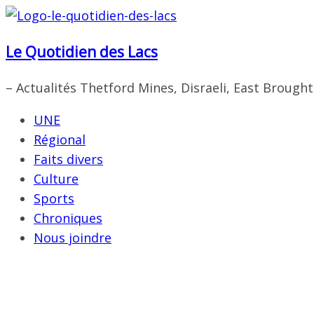
Passer
au
Le Quotidien des Lacs
contenu
– Actualités Thetford Mines, Disraeli, East Brough
UNE
Régional
Faits divers
Culture
Sports
Chroniques
Nous joindre