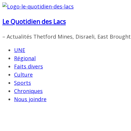
Passer
au
Le Quotidien des Lacs
contenu
– Actualités Thetford Mines, Disraeli, East Brough
UNE
Régional
Faits divers
Culture
Sports
Chroniques
Nous joindre