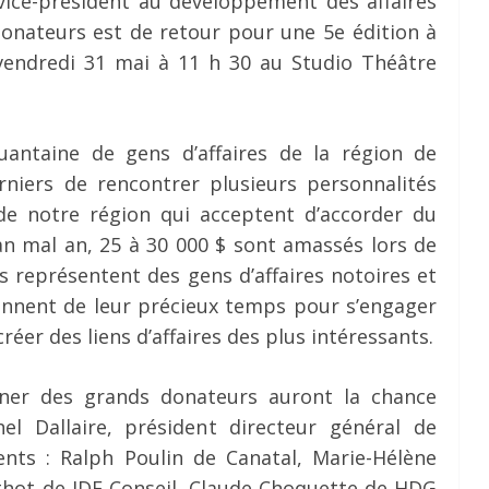
, vice-président au développement des affaires
donateurs est de retour pour une 5e édition à
vendredi 31 mai à 11 h 30 au Studio Théâtre
antaine de gens d’affaires de la région de
niers de rencontrer plusieurs personnalités
 de notre région qui acceptent d’accorder du
an mal an, 25 à 30 000 $ sont amassés lors de
s représentent des gens d’affaires notoires et
nnent de leur précieux temps pour s’engager
réer des liens d’affaires des plus intéressants.
îner des grands donateurs auront la chance
l Dallaire, président directeur général de
nts : Ralph Poulin de Canatal, Marie-Hélène
thot de IDE Conseil, Claude Choquette de HDG