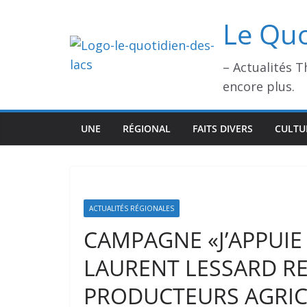
Passer
Le Quo
au
contenu
– Actualités 
encore plus.
UNE
RÉGIONAL
FAITS DIVERS
CULTU
ACTUALITÉS RÉGIONALES
CAMPAGNE «J’APPUIE 
LAURENT LESSARD R
PRODUCTEURS AGRICO