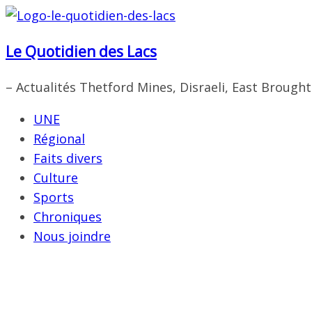
Passer
au
Le Quotidien des Lacs
contenu
– Actualités Thetford Mines, Disraeli, East Brough
UNE
Régional
Faits divers
Culture
Sports
Chroniques
Nous joindre