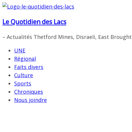
Passer
au
Le Quotidien des Lacs
contenu
– Actualités Thetford Mines, Disraeli, East Brough
UNE
Régional
Faits divers
Culture
Sports
Chroniques
Nous joindre