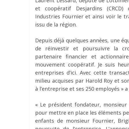
Laurent Lessard, député de Lotbinière
et coopératif Desjardins (CRCD)
Industries Fournier et ainsi voir le 
issu de la région.
Depuis déjà quelques années, une équi
de réinvestir et poursuivre la cr
partenaire financier et actionnai
mouvement coopératif. Je suis heur
entreprises d’ici. Avec cette trans
milieu acquises par Harold Roy et so
à l’entreprise et ses 250 employés » a
« Le président fondateur, monsieur R
pour mettre en place les éléments perm
enfants de monsieur Fournier, Brigi
poursuite de l’entreprise. L’annon