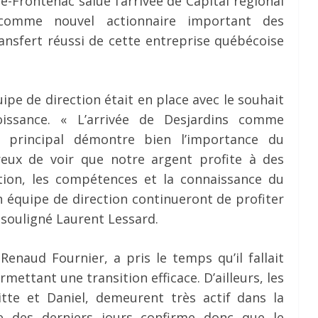
-Frontenac salue l’arrivée de Capital régional
 comme nouvel actionnaire important des
transfert réussi de cette entreprise québécoise
pe de direction était en place avec le souhait
oissance. « L’arrivée de Desjardins comme
re principal démontre bien l’importance du
eux de voir que notre argent profite à des
action, les compétences et la connaissance du
n équipe de direction continueront de profiter
 souligné Laurent Lessard.
enaud Fournier, a pris le temps qu’il fallait
ettant une transition efficace. D’ailleurs, les
tte et Daniel, demeurent très actif dans la
ce des derniers jours confirme donc que le