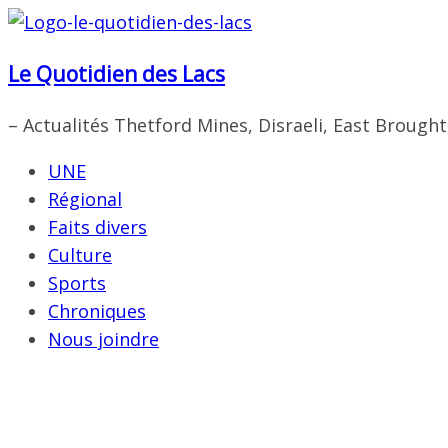
Passer
au
Le Quotidien des Lacs
contenu
– Actualités Thetford Mines, Disraeli, East Brough
UNE
Régional
Faits divers
Culture
Sports
Chroniques
Nous joindre