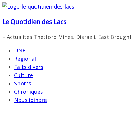
Passer
au
Le Quotidien des Lacs
contenu
– Actualités Thetford Mines, Disraeli, East Brough
UNE
Régional
Faits divers
Culture
Sports
Chroniques
Nous joindre