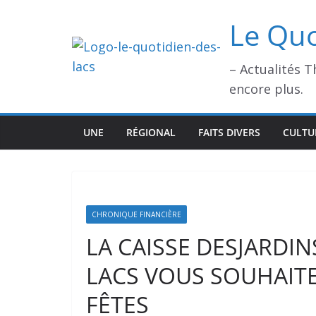
Passer
Le Quo
au
contenu
– Actualités 
encore plus.
UNE
RÉGIONAL
FAITS DIVERS
CULTU
CHRONIQUE FINANCIÈRE
LA CAISSE DESJARDI
LACS VOUS SOUHAITE
FÊTES