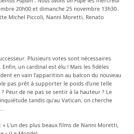
bemus Papam : Nous avons un Pape
les mercredi
embre 20h00 et dimanche 25 novembre 13h30.
te Michel Piccoli, Nanni Moretti, Renato
 successeur. Plusieurs votes sont nécessaires
Enfin, un cardinal est élu ! Mais les fidèles
ndent en vain l’apparition au balcon du nouveau
le pas prêt à supporter le poids d’une telle
? Peur de ne pas se sentir à la hauteur ? Le
’inquiétude tandis qu’au Vatican, on cherche
e…
 : « L’un des plus beaux films de Nanni Moretti,
e.» (Le Monde).