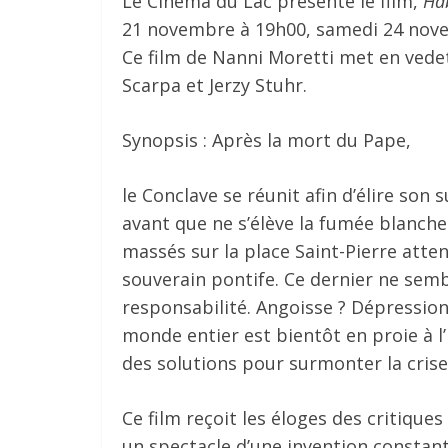
Le Cinéma du Lac présente le film,
Ha
21 novembre à 19h00, samedi 24 nov
Ce film de Nanni Moretti met en vedet
Scarpa et Jerzy Stuhr.
Synopsis : Après la mort du Pape,
le Conclave se réunit afin d’élire son
avant que ne s’élève la fumée blanche. 
massés sur la place Saint-Pierre atte
souverain pontife. Ce dernier ne semb
responsabilité. Angoisse ? Dépression 
monde entier est bientôt en proie à l
des solutions pour surmonter la cris
Ce film reçoit les éloges des critiques
un spectacle d’une invention constant