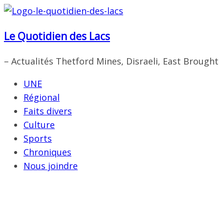
Passer
au
Le Quotidien des Lacs
contenu
– Actualités Thetford Mines, Disraeli, East Brough
UNE
Régional
Faits divers
Culture
Sports
Chroniques
Nous joindre