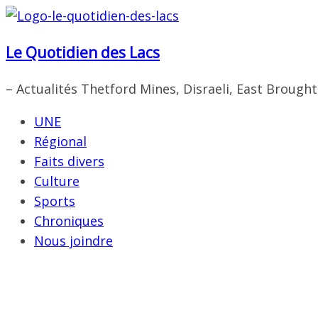
Passer
au
Le Quotidien des Lacs
contenu
– Actualités Thetford Mines, Disraeli, East Brough
UNE
Régional
Faits divers
Culture
Sports
Chroniques
Nous joindre