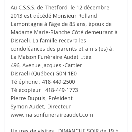
Au C.S.S.S. de Thetford, le 12 décembre
2013 est décédé Monsieur Rolland
Lamontagne à l’âge de 85 ans, époux de
Madame Marie-Blanche Côté demeurant à
Disraeli. La famille recevra les
condoléances des parents et amis (es) à ;
La Maison Funéraire Audet Ltée.
496, Avenue Jacques -Cartier
Disraeli (Québec) G0N 1E0
Téléphone : 418-449-2500
Télécopieur : 418-449-1773
Pierre Dupuis, Président
Symon Audet, Directeur
www.maisonfuneraireaudet.com
Heures de visites : DIMANCHE SOIR de 19 h.