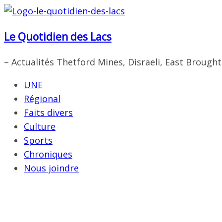
Passer
au
Le Quotidien des Lacs
contenu
– Actualités Thetford Mines, Disraeli, East Brough
UNE
Régional
Faits divers
Culture
Sports
Chroniques
Nous joindre