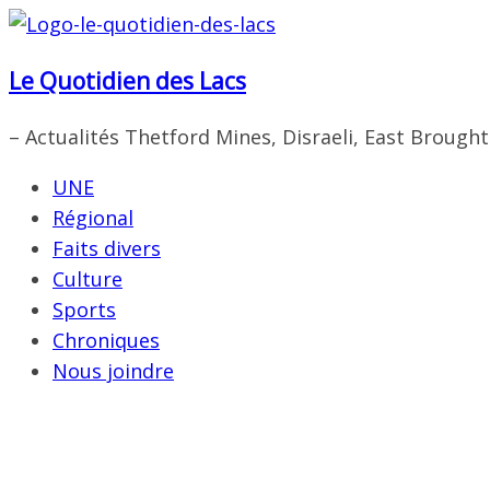
Passer
au
Le Quotidien des Lacs
contenu
– Actualités Thetford Mines, Disraeli, East Brough
UNE
Régional
Faits divers
Culture
Sports
Chroniques
Nous joindre