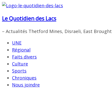
Passer
au
Le Quotidien des Lacs
contenu
– Actualités Thetford Mines, Disraeli, East Brough
UNE
Régional
Faits divers
Culture
Sports
Chroniques
Nous joindre