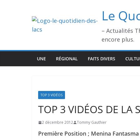
Passer
Le Quo
au
contenu
– Actualités 
encore plus.
UNE
RÉGIONAL
FAITS DIVERS
CULTU
TOP 3 VIDÉOS
TOP 3 VIDÉOS DE LA 
2 décembre 2012
Tommy Gauthier
Première Position ; Menina Fantasma 