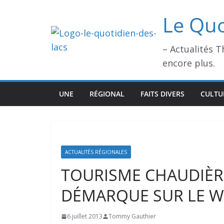
Passer
Le Quo
au
contenu
– Actualités 
encore plus.
UNE
RÉGIONAL
FAITS DIVERS
CULTU
ACTUALITÉS RÉGIONALES
TOURISME CHAUDIÈR
DÉMARQUE SUR LE 
6 juillet 2013
Tommy Gauthier