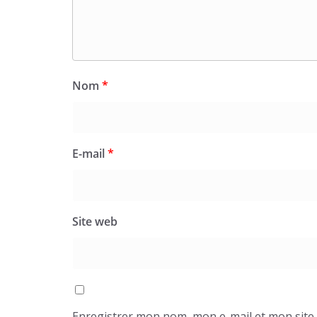
Nom
*
E-mail
*
Site web
Enregistrer mon nom, mon e-mail et mon site