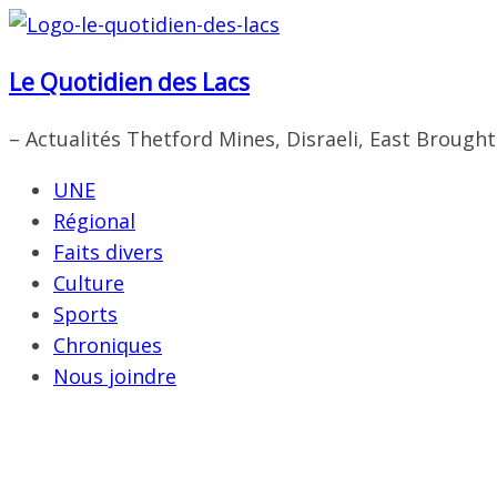
Passer
au
Le Quotidien des Lacs
contenu
– Actualités Thetford Mines, Disraeli, East Brough
UNE
Régional
Faits divers
Culture
Sports
Chroniques
Nous joindre