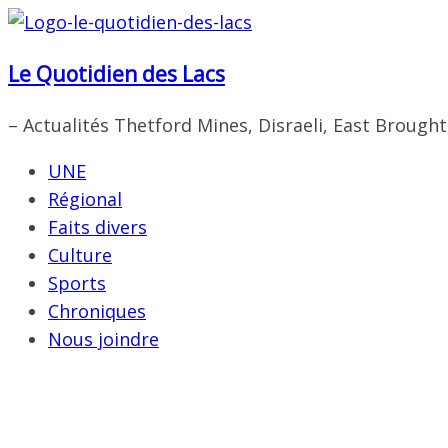
Passer
au
Le Quotidien des Lacs
contenu
– Actualités Thetford Mines, Disraeli, East Brough
UNE
Régional
Faits divers
Culture
Sports
Chroniques
Nous joindre