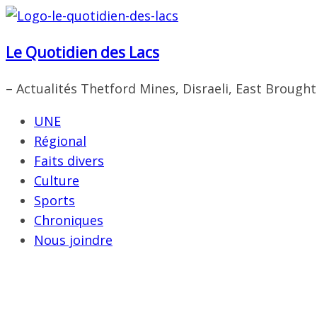
Passer
au
Le Quotidien des Lacs
contenu
– Actualités Thetford Mines, Disraeli, East Brough
UNE
Régional
Faits divers
Culture
Sports
Chroniques
Nous joindre