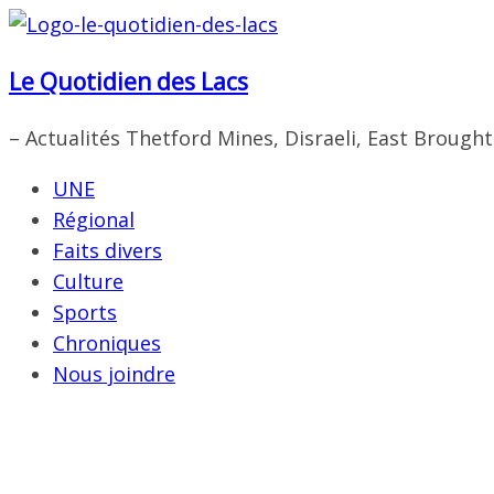
Passer
au
Le Quotidien des Lacs
contenu
– Actualités Thetford Mines, Disraeli, East Brough
UNE
Régional
Faits divers
Culture
Sports
Chroniques
Nous joindre