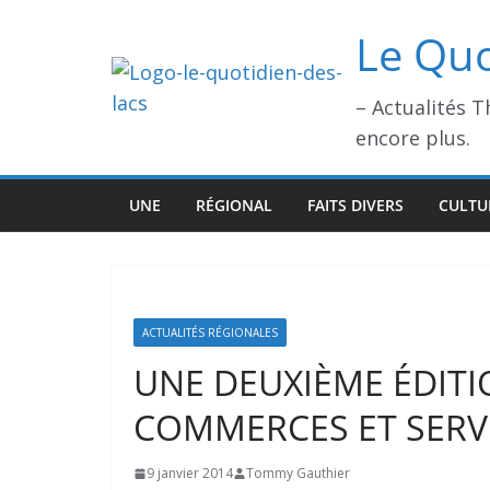
Passer
Le Quo
au
contenu
– Actualités 
encore plus.
UNE
RÉGIONAL
FAITS DIVERS
CULTU
ACTUALITÉS RÉGIONALES
UNE DEUXIÈME ÉDITI
COMMERCES ET SERV
9 janvier 2014
Tommy Gauthier