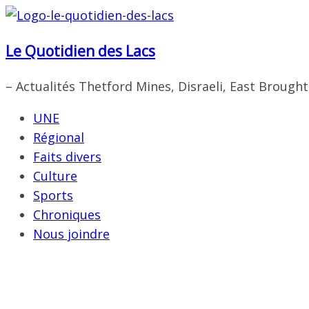
Passer
au
Le Quotidien des Lacs
contenu
– Actualités Thetford Mines, Disraeli, East Brough
UNE
Régional
Faits divers
Culture
Sports
Chroniques
Nous joindre