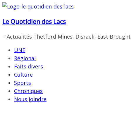
Passer
au
Le Quotidien des Lacs
contenu
– Actualités Thetford Mines, Disraeli, East Brough
UNE
Régional
Faits divers
Culture
Sports
Chroniques
Nous joindre