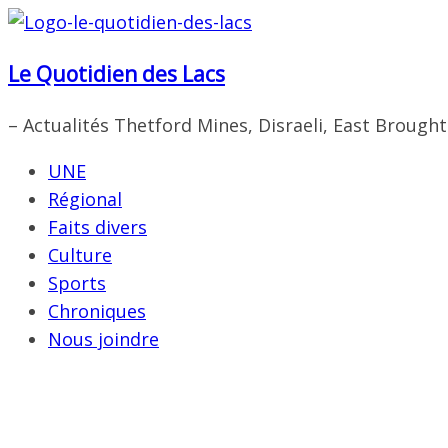
Passer
au
Le Quotidien des Lacs
contenu
– Actualités Thetford Mines, Disraeli, East Brough
UNE
Régional
Faits divers
Culture
Sports
Chroniques
Nous joindre