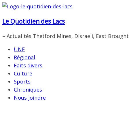
Passer
au
Le Quotidien des Lacs
contenu
– Actualités Thetford Mines, Disraeli, East Brough
UNE
Régional
Faits divers
Culture
Sports
Chroniques
Nous joindre