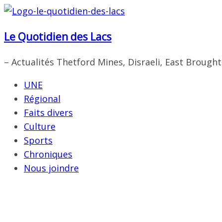
Passer
au
Le Quotidien des Lacs
contenu
– Actualités Thetford Mines, Disraeli, East Brough
UNE
Régional
Faits divers
Culture
Sports
Chroniques
Nous joindre