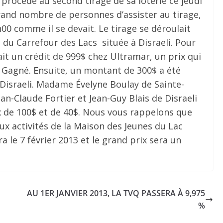
procédé au second tirage de sa loterie ce jeudi
rand nombre de personnes d’assister au tirage,
h00 comme il se devait. Le tirage se déroulait
s du Carrefour des Lacs située à Disraeli. Pour
nait un crédit de 999$ chez Ultramar, un prix qui
agné. Ensuite, un montant de 300$ a été
israeli. Madame Évelyne Boulay de Sainte-
ean-Claude Fortier et Jean-Guy Blais de Disraeli
 de 100$ et de 40$. Nous vous rappelons que
aux activités de la Maison des Jeunes du Lac
a le 7 février 2013 et le grand prix sera un
AU 1ER JANVIER 2013, LA TVQ PASSERA À 9,975
%