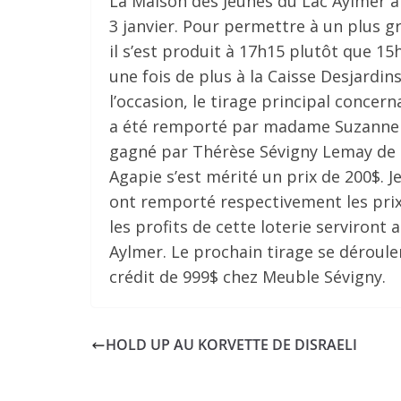
La Maison des Jeunes du Lac Aylmer a 
3 janvier. Pour permettre à un plus g
il s’est produit à 17h15 plutôt que 15
une fois de plus à la Caisse Desjardin
l’occasion, le tirage principal concer
a été remporté par madame Suzanne G
gagné par Thérèse Sévigny Lemay de D
Agapie s’est mérité un prix de 200$. J
ont remporté respectivement les prix
les profits de cette loterie serviront 
Aylmer. Le prochain tirage se dérouler
crédit de 999$ chez Meuble Sévigny.
HOLD UP AU KORVETTE DE DISRAELI